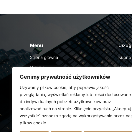
Menu
Usług
Strona główna
Kupno 
O firmie
Sprzed
Cenimy prywatność użytkowników
Kup nieruchomość
Wynaje
Używamy plików cookie, aby poprawić jakość
Sprzedaj nieruchomość
Kredyt
przeglądania, wyświetlać reklamy lub treści dostosowane
Opinie
do indywidualnych potrzeb użytkowników oraz
Kredyty hipoteczne
analizować ruch na stronie. Kliknięcie przycisku „Akceptuj
wszystkie” oznacza zgodę na wykorzystywanie przez na
plików cookie.