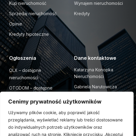
Kup nieruchomość
Wynajem nieruchomości
Sprzedaj nieruchomość
Kredyty
Opinie
Kredyty hipoteczne
Ogłoszenia
Dane kontaktowe
Katarzyna Konopka
OLX – dostępne
Nieruchomości
nieruchomości
Gabriela Narutowicza
OTODOM – dostępne
30/2 21-500 Biała
nieruchomości
Podlaska
Cenimy prywatność użytkowników
+48 606 149 518
Używamy plików cookie, aby poprawić jakość
przeglądania, wyświetlać reklamy lub treści dostosowane
do indywidualnych potrzeb użytkowników oraz
analizować ruch na stronie. Kliknięcie przycisku „Akceptuj