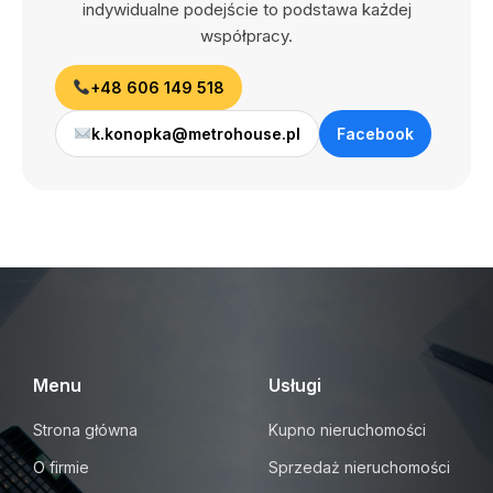
indywidualne podejście to podstawa każdej
współpracy.
+48 606 149 518
k.konopka@metrohouse.pl
Facebook
Menu
Usługi
Strona główna
Kupno nieruchomości
O firmie
Sprzedaż nieruchomości